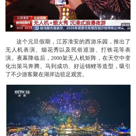
这个元旦假期，江苏淮安的西游乐园，推出了
无人机表演、烟花秀以及民俗巡游、打铁花等表
演。夜幕降临后，2000架无人机矩阵，在天空中变
化出策马奔腾、马到成功、好运锦鲤等造型，吸引
了不少游客聚在湖岸边驻足观赏。