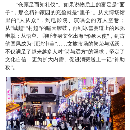
“仓廪足而知礼仪”。如果说物质上的富足是“面
子”，那么精神家园的充盈就是“里子”。从文博场馆
里的“人从众”，到电影院、演唱会的万人空巷；
从“城超”“村超”的喧天锣鼓，再到冰雪赛道上的风驰
电掣；从悟空、哪吒变身文化出海“形象大使”，到古
韵国风成为“顶流审美”……文旅市场的繁荣与活跃，
不仅满足了越来越多人对“诗与远方”的渴求，坚定了
文化自信，更为扩大内需、促进消费送上一记“神助
攻”。