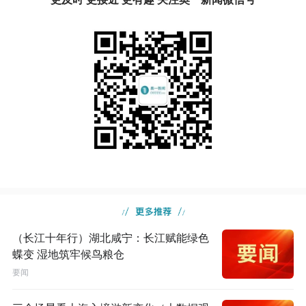
（长江十年行）湖北咸宁：长江赋能绿色
蝶变 湿地筑牢候鸟粮仓
要闻