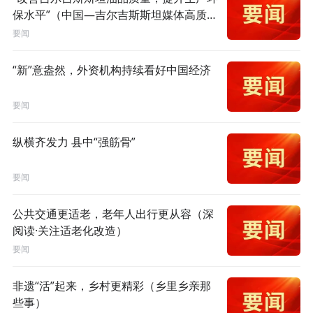
保水平”（中国—吉尔吉斯斯坦媒体高质量
共建“一带一路”联合采访）
要闻
“新”意盎然，外资机构持续看好中国经济
要闻
纵横齐发力 县中“强筋骨”
要闻
公共交通更适老，老年人出行更从容（深
阅读·关注适老化改造）
要闻
非遗“活”起来，乡村更精彩（乡里乡亲那
些事）