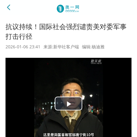
抗议持续！国际社会强烈谴责美对委军事
打击行径
2026-01-06 23:41
来源:新华社客户端
编辑:杨迪雅
Play
Video