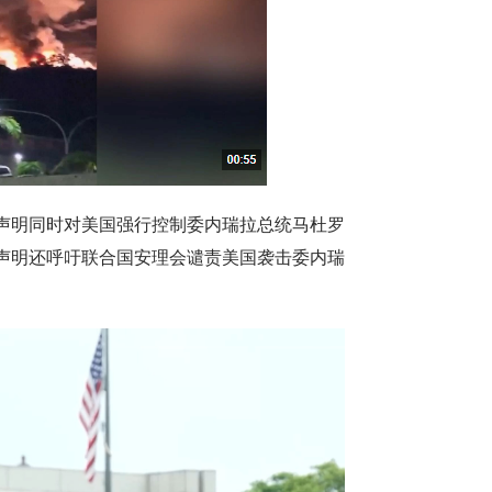
声明同时对美国强行控制委内瑞拉总统马杜罗
声明还呼吁联合国安理会谴责美国袭击委内瑞