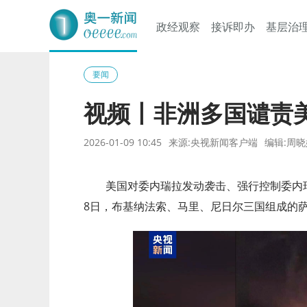
政经观察
接诉即办
基层治
奥一网
要闻
视频丨非洲多国谴责
2026-01-09 10:45
来源:央视新闻客户端
编辑:周晓
美国对委内瑞拉发动袭击、强行控制委内
8日，布基纳法索、马里、尼日尔三国组成的