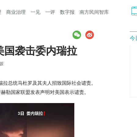
理
商业治理
一见
一评
数字报
南方民间智库
今
美国袭击委内瑞拉
媛
瑞拉总统马杜罗及其夫人招致国际社会谴责。
萨赫勒国家联盟发表声明对美国表示谴责。