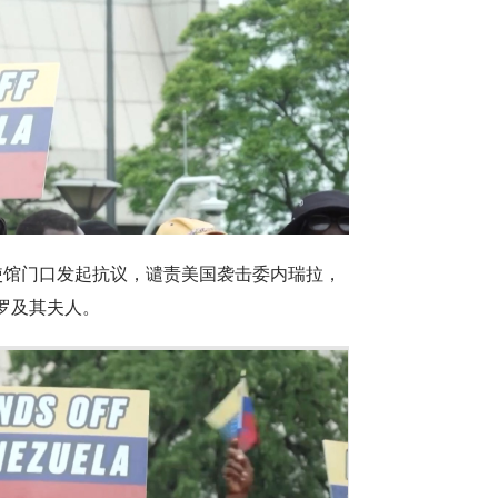
使馆门口发起抗议，谴责美国袭击委内瑞拉，
罗及其夫人。