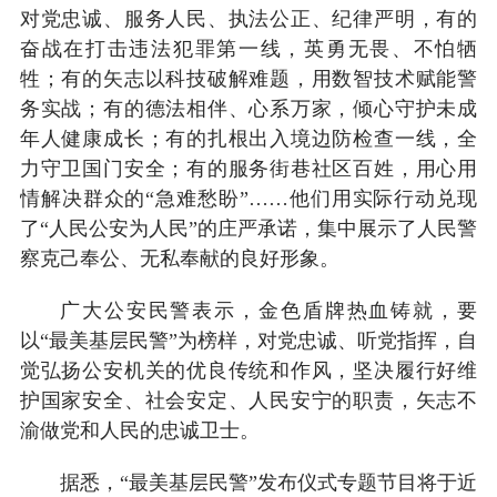
对党忠诚、服务人民、执法公正、纪律严明，有的
奋战在打击违法犯罪第一线，英勇无畏、不怕牺
牲；有的矢志以科技破解难题，用数智技术赋能警
务实战；有的德法相伴、心系万家，倾心守护未成
年人健康成长；有的扎根出入境边防检查一线，全
力守卫国门安全；有的服务街巷社区百姓，用心用
情解决群众的“急难愁盼”……他们用实际行动兑现
了“人民公安为人民”的庄严承诺，集中展示了人民警
察克己奉公、无私奉献的良好形象。
广大公安民警表示，金色盾牌热血铸就，要
以“最美基层民警”为榜样，对党忠诚、听党指挥，自
觉弘扬公安机关的优良传统和作风，坚决履行好维
护国家安全、社会安定、人民安宁的职责，矢志不
渝做党和人民的忠诚卫士。
据悉，“最美基层民警”发布仪式专题节目将于近