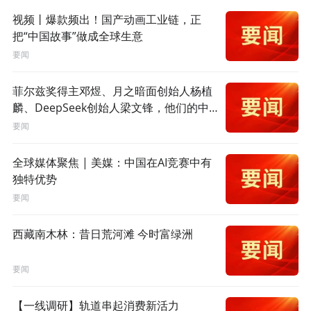
视频丨爆款频出！国产动画工业链，正
把“中国故事”做成全球生意
要闻
菲尔兹奖得主邓煜、月之暗面创始人杨植
麟、DeepSeek创始人梁文锋，他们的中
学有个共同点→
要闻
全球媒体聚焦 | 美媒：中国在AI竞赛中有
独特优势
要闻
西藏南木林：昔日荒河滩 今时富绿洲
要闻
【一线调研】轨道串起消费新活力