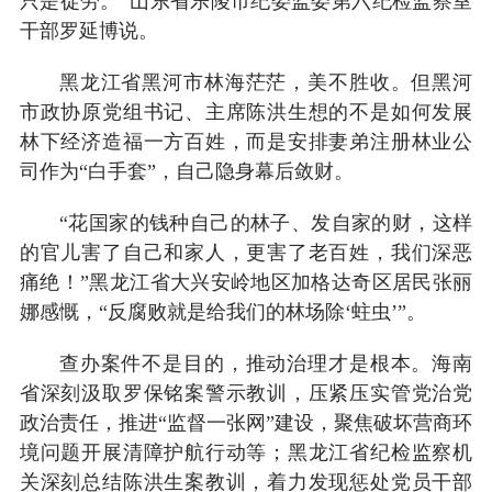
只是徒劳。”山东省乐陵市纪委监委第六纪检监察室
干部罗延博说。
黑龙江省黑河市林海茫茫，美不胜收。但黑河
市政协原党组书记、主席陈洪生想的不是如何发展
林下经济造福一方百姓，而是安排妻弟注册林业公
司作为“白手套”，自己隐身幕后敛财。
“花国家的钱种自己的林子、发自家的财，这样
的官儿害了自己和家人，更害了老百姓，我们深恶
痛绝！”黑龙江省大兴安岭地区加格达奇区居民张丽
娜感慨，“反腐败就是给我们的林场除‘蛀虫’”。
查办案件不是目的，推动治理才是根本。海南
省深刻汲取罗保铭案警示教训，压紧压实管党治党
政治责任，推进“监督一张网”建设，聚焦破坏营商环
境问题开展清障护航行动等；黑龙江省纪检监察机
关深刻总结陈洪生案教训，着力发现惩处党员干部