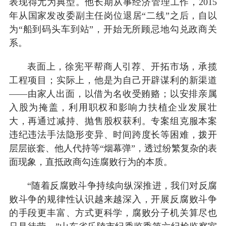
表现得尤为典型。他长期从事经济管理工作，2015
年从国家发改委副主任岗位退居“二线”之后，自以
为“船到码头车到站”，开始无所顾忌地勾兑政商关
系。
表面上，徐宪平帮商人引荐、开拓市场，承揽
工程项目；实际上，他是为自己开辟谋利的新渠道
——由家人出面，以借为名收受贿赂；以安排亲属
入股为掩盖，利用职权和影响力扶植企业发展壮
大，再通过减持、抛售股权获利。专案组克服本案
违纪违法手法隐形变异、时间跨度长等困难，拨开
层层嵌套、他人代持等“烟幕弹”，透过纷繁复杂的表
面现象，直抵政商勾连腐败行为的本质。
“随着反腐败斗争持续向纵深推进，我们对反腐
败斗争的规律性认识越来越深入，开展反腐败斗争
的手段更丰富、方式更科学，腐败分子机关算尽也