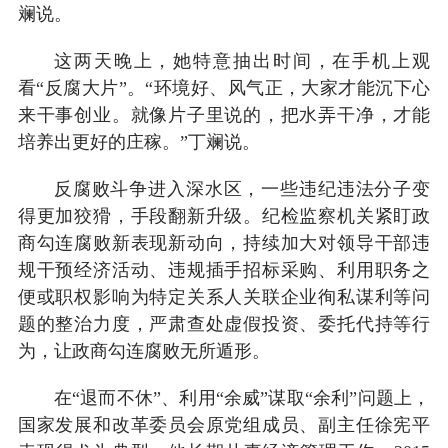
斓说。
这两天晚上，她特意抽出时间，在手机上观
看“反腐大片”。“环境好、风气正，大家才能沉下心
来干事创业。就像片子里说的，把水弄干净，才能
培养出更好的庄稼。”丁斓说。
反腐败斗争进入深水区，一些违纪违法分子变
得更加狡猾，手段翻新升级。纪检监察机关紧盯政
商勾连腐败新表现新动向，持续加大对领导干部违
规干预经济活动、违规插手招标采购、利用职务之
便或职权影响为特定关系人关联企业徇私谋利等问
题的整治力度，严肃查处虚假投资、委托代持等行
为，让政商勾连腐败无所遁形。
在“退而不休”、利用“余威”谋取“余利”问题上，
国家发展和改革委员会原党组成员、副主任徐宪平