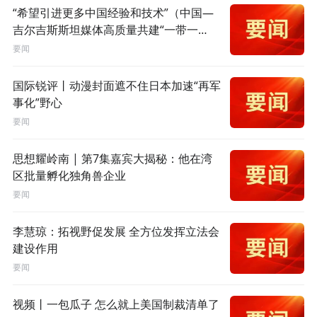
“希望引进更多中国经验和技术”（中国—
吉尔吉斯斯坦媒体高质量共建“一带一
路”联合采访）
要闻
国际锐评丨动漫封面遮不住日本加速“再军
事化”野心
要闻
思想耀岭南 | 第7集嘉宾大揭秘：他在湾
区批量孵化独角兽企业
要闻
李慧琼：拓视野促发展 全方位发挥立法会
建设作用
要闻
视频丨一包瓜子 怎么就上美国制裁清单了