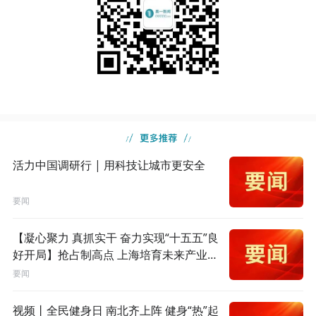
活力中国调研行 | 用科技让城市更安全
要闻
【凝心聚力 真抓实干 奋力实现“十五五”良
好开局】抢占制高点 上海培育未来产业新
模式
要闻
视频丨全民健身日 南北齐上阵 健身“热”起