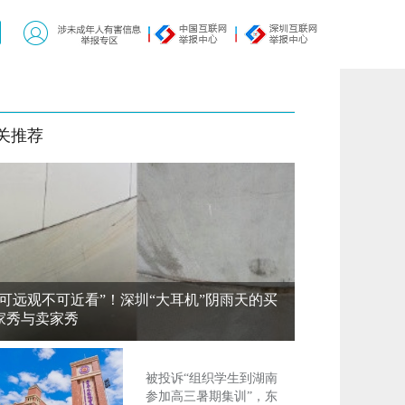
关推荐
“可远观不可近看”！深圳“大耳机”阴雨天的买
家秀与卖家秀
被投诉“组织学生到湖南
参加高三暑期集训”，东