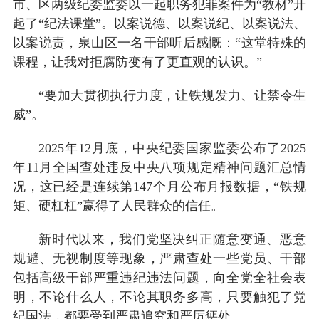
市、区两级纪委监委以一起职务犯罪案件为“教材”开
起了“纪法课堂”。以案说德、以案说纪、以案说法、
以案说责，泉山区一名干部听后感慨：“这堂特殊的
课程，让我对拒腐防变有了更直观的认识。”
“要加大贯彻执行力度，让铁规发力、让禁令生
威”。
2025年12月底，中央纪委国家监委公布了2025
年11月全国查处违反中央八项规定精神问题汇总情
况，这已经是连续第147个月公布月报数据，“铁规
矩、硬杠杠”赢得了人民群众的信任。
新时代以来，我们党坚决纠正随意变通、恶意
规避、无视制度等现象，严肃查处一些党员、干部
包括高级干部严重违纪违法问题，向全党全社会表
明，不论什么人，不论其职务多高，只要触犯了党
纪国法，都要受到严肃追究和严厉惩处。