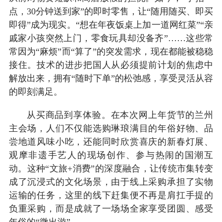
点，30分钟送到家”的即时零售，让“随用随买、即买
即得”成为现实。“想在年夜饭桌上加一道网红菜”“亲
戚家小孩突然上门，零食玩具却没备齐”……这些常
常因为“麻烦”而“算了”的突发需求，现在都能被稳稳
接住。技术的进步把国人从必须提前计划的焦虑中
解放出来，拥有“随时下单”的松弛感，享受灵活从容
的即刻满足。
从买商品到享体验。在本次网上年货节的兰州
主会场，人们不仅能选购琳琅满目的年俗好物、品
尝地道风味小吃，还能同时欣赏喜庆的新春灯展、
观摩非遗手艺人的现场创作、参与热闹的国潮互
动。这种“文旅+消费”的深度融合，让传统市集转变
成了沉浸式的文化场景，由于线上采购承担了实物
运输的任务，这里的线下赶集便不再是肩扛手提的
负重采购，而是成就了一场场全家享受团圆、感受