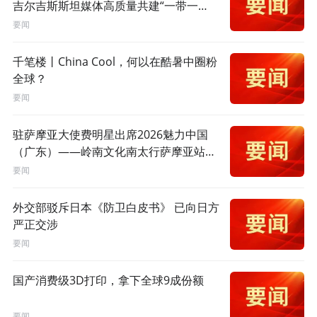
吉尔吉斯斯坦媒体高质量共建“一带一
路”联合采访）
要闻
千笔楼丨China Cool，何以在酷暑中圈粉
全球？
要闻
驻萨摩亚大使费明星出席2026魅力中国
（广东）——岭南文化南太行萨摩亚站活
动
要闻
外交部驳斥日本《防卫白皮书》 已向日方
严正交涉
要闻
国产消费级3D打印，拿下全球9成份额
要闻