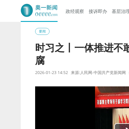
政经观察
接诉即办
基层治
奥一网
要闻
时习之丨一体推进不
腐
2026-01-23 14:52
来源:人民网-中国共产党新闻网