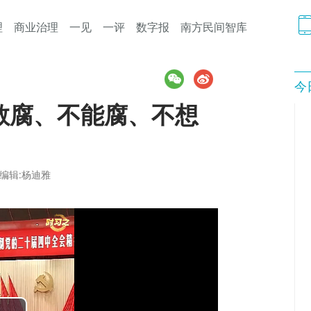
理
商业治理
一见
一评
数字报
南方民间智库
今
敢腐、不能腐、不想
编辑:杨迪雅