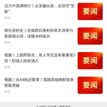
活力中国调研行丨从安徽出发，去深空“安
家”
要闻
师生讲村史丨在揭西归善村的草木清香与
客家烟火间，读懂乡村振兴
要闻
视频丨上线即秒光，有人学完业务量暴涨5
倍！职场人纷纷涌入
要闻
视频丨比A4纸还要薄！我国高端钢材迎来
密集突破
要闻
© 1996-2026奥一网手机版