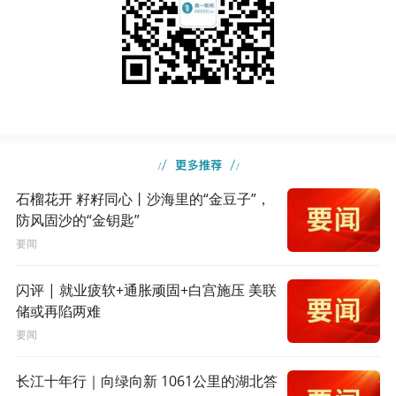
石榴花开 籽籽同心丨沙海里的“金豆子”，
防风固沙的“金钥匙”
要闻
闪评 | 就业疲软+通胀顽固+白宫施压 美联
储或再陷两难
要闻
长江十年行｜向绿向新 1061公里的湖北答