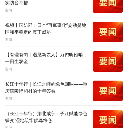
实防台举措
要闻
视频丨国防部：日本“再军事化”妄动是地
区和平稳定的真正威胁
要闻
【有理有句丨遇见新农人】万鸭听她哨，
一田生双金
要闻
长江十年行｜长江之畔的绿色回响——重
庆涪陵睦和村的十年答卷
要闻
（长江十年行）湖北咸宁：长江赋能绿色
蝶变 湿地筑牢候鸟粮仓
要闻