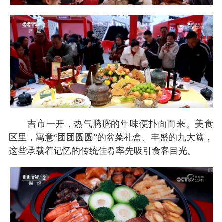
吉市一开，热气腾腾的年味便扑面而来。美食
区里，寓意“团团圆圆”的盆菜礼盒、丰盛的九大簋，
这些承载着记忆的传统佳肴率先吸引食客目光。