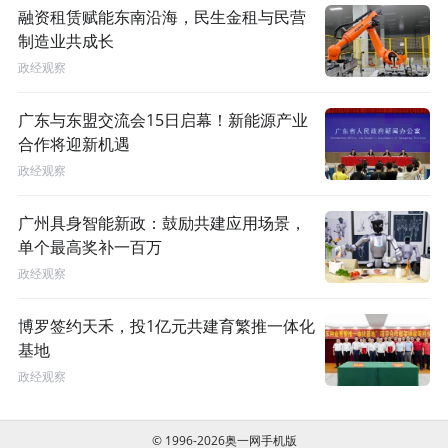
融资租赁赋能东南沿海，民生金租与民营
制造业共成长
政经观察
广东与东盟交流会15日启幕！新能源产业
合作将迎新机遇
政经观察
广州具身智能新政：鼓励共建应用场景，
单个最高奖补一百万
政经观察
博罗签约天禾，投1亿元共建育繁推一体化
基地
政经观察
© 1996-2026奥一网手机版