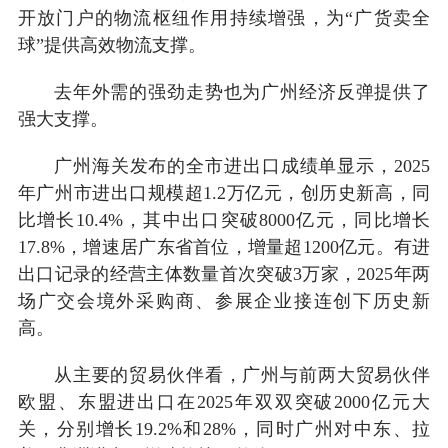
开放门户的物流枢纽作用持续增强，为“广货卖全
球”提供高效物流支撑。
去年外需的强劲走势也为广州经济反弹提供了
强大支撑。
广州海关发布的全市进出口成绩单显示，2025
年广州市进出口规模超1.2万亿元，创历史新高，同
比增长10.4%，其中出口突破8000亿元，同比增长
17.8%，增速居广东省首位，增量超1200亿元。有进
出口记录的经营主体数量首次突破3万家，2025年两
场广交会境外采购商、参展企业接连创下历史新
高。
从主要的贸易伙伴看，广州与前两大贸易伙伴
欧盟、东盟进出口在2025年双双突破2000亿元大
关，分别增长19.2%和28%，同时广州对中东、拉