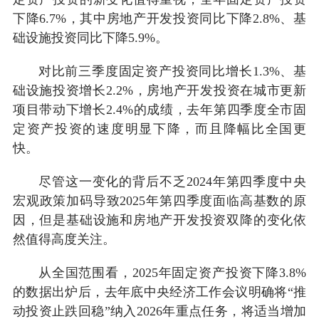
下降6.7%，其中房地产开发投资同比下降2.8%、基
础设施投资同比下降5.9%。
对比前三季度固定资产投资同比增长1.3%、基
础设施投资增长2.2%，房地产开发投资在城市更新
项目带动下增长2.4%的成绩，去年第四季度全市固
定资产投资的速度明显下降，而且降幅比全国更
快。
尽管这一变化的背后不乏2024年第四季度中央
宏观政策加码导致2025年第四季度面临高基数的原
因，但是基础设施和房地产开发投资双降的变化依
然值得高度关注。
从全国范围看，2025年固定资产投资下降3.8%
的数据出炉后，去年底中央经济工作会议明确将“推
动投资止跌回稳”纳入2026年重点任务，将适当增加