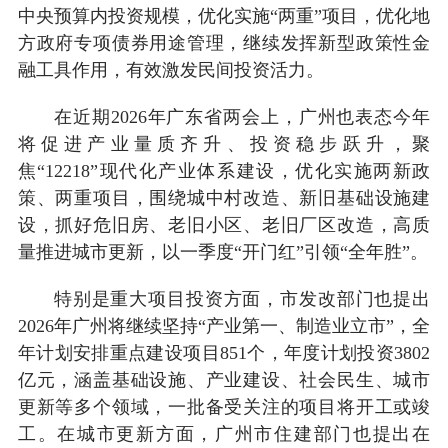
中央预算内投资规模，优化实施“两重”项目，优化地
方政府专项债券用途管理，继续发挥新型政策性金
融工具作用，有效激发民间投资活力。
在近期2026年广东省两会上，广州也表态今年
将促进产业量质齐升、投资稳步跃升，聚
焦“12218”现代化产业体系建设，优化实施两新政
策、两重项目，围绕城中村改造、新旧基础设施建
设，抓好危旧房、老旧小区、老旧厂区改造，高质
量推进城市更新，以一季度“开门红”引领“全年胜”。
特别是重大项目投资方面，市发改部门也提出
2026年广州将继续坚持“产业第一、制造业立市”，全
年计划安排重点建设项目851个，年度计划投资3802
亿元，涵盖基础设施、产业建设、社会民生、城市
更新等多个领域，一批备受关注的项目将开工或竣
工。在城市更新方面，广州市住建部门也提出在