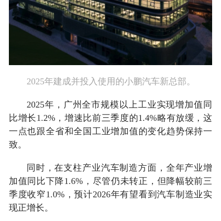
2025年建成并投入使用的小鹏汽车新总部。
2025年，广州全市规模以上工业实现增加值同
比增长1.2%，增速比前三季度的1.4%略有放缓，这
一点也跟全省和全国工业增加值的变化趋势保持一
致。
同时，在支柱产业汽车制造方面，全年产业增
加值同比下降1.6%，尽管仍未转正，但降幅较前三
季度收窄1.0%，预计2026年有望看到汽车制造业实
现正增长。