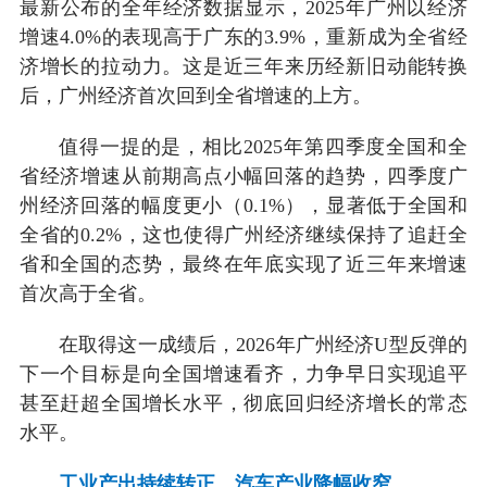
最新公布的全年经济数据显示，2025年广州以经济
增速4.0%的表现高于广东的3.9%，重新成为全省经
济增长的拉动力。这是近三年来历经新旧动能转换
后，广州经济首次回到全省增速的上方。
值得一提的是，相比2025年第四季度全国和全
省经济增速从前期高点小幅回落的趋势，四季度广
州经济回落的幅度更小（0.1%），显著低于全国和
全省的0.2%，这也使得广州经济继续保持了追赶全
省和全国的态势，最终在年底实现了近三年来增速
首次高于全省。
在取得这一成绩后，2026年广州经济U型反弹的
下一个目标是向全国增速看齐，力争早日实现追平
甚至赶超全国增长水平，彻底回归经济增长的常态
水平。
工业产出持续转正、汽车产业降幅收窄