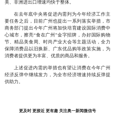
美、非洲进出口增速均快于整体。
在去年底中央将促进内需列为今年经济工作主
要任务之后，目前广州也提出一系列落实举措，市
商务部门提出今年广州将加快培育建设国际消费中
心城市，擦亮“食在广州”金字招牌，办好国际购物
节、精品美食周、时尚产业大会等主题活动，全力
保障消费品以旧换新、广东优品购等政策实施，为
消费者提供更为丰富、优质的商品和服务。
上述促进内需的举措也有望让消费在今年广州
经济反弹中继续发力，为全市经济增速持续反弹提
供助力。
更及时 更接近 更有趣 关注奥一新闻微信号