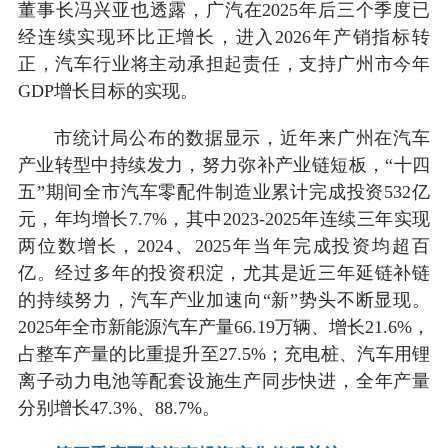
董事长冯兴亚也透露，广汽在2025年后三个季度已
经连续实现环比正增长，进入2026年产销指标转
正，汽车行业将主动承担起责任，支持广州市今年
GDP增长目标的实现。
市统计局公布的数据显示，近年来广州在汽车
产业转型中持续发力，努力弥补产业链短板，“十四
五”期间全市汽车零配件制造业累计完成投资532亿
元，年均增长7.7%，其中2023-2025年连续三年实现
两位数增长，2024、2025年当年完成投资均超百
亿。经过多年的投资积淀，尤其是近三年延链补链
的持续努力，汽车产业加速向“新”势头不断显现。
2025年全市新能源汽车产量66.19万辆、增长21.6%，
占整车产量的比重提升至27.5%；充电桩、汽车用锂
离子动力电池等配套设施生产同步快进，全年产量
分别增长47.3%、88.7%。