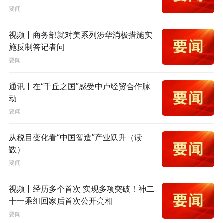
要闻
视频丨商务部就对美系列涉华消极措施实
施反制答记者问
要闻
通讯丨在“千丘之国”感受中卢经贸合作脉
动
要闻
从税目变化看“中国智造”产业跃升（读
数）
要闻
视频丨经历多个首次 实现多项突破！神二
十一乘组回家后首次公开亮相
要闻