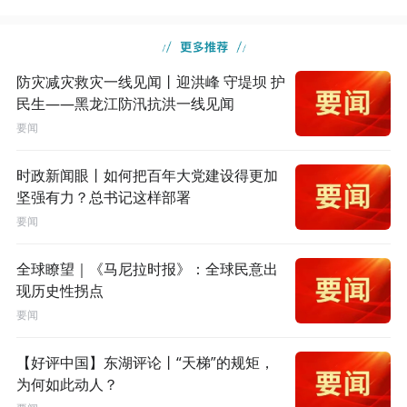
防灾减灾救灾一线见闻丨迎洪峰 守堤坝 护
民生——黑龙江防汛抗洪一线见闻
要闻
时政新闻眼丨如何把百年大党建设得更加
坚强有力？总书记这样部署
要闻
全球瞭望｜《马尼拉时报》：全球民意出
现历史性拐点
要闻
【好评中国】东湖评论丨“天梯”的规矩，
为何如此动人？