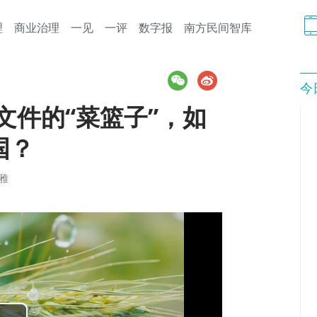
理
商业治理
一见
一评
数字报
南方民间智库
今
文件的“菜篮子”，如
国？
雅