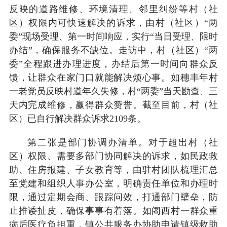
反映的道路维修、环境清理、邻里纠纷等村（社
区）权限内可快速解决的诉求，由村（社区）“两
委”现场受理、第一时间响应，实行“当日受理、限时
办结”，确保服务不缺位。走访中，村（社区）“两
委”全程跟进办理进度，办结后第一时间向群众反
馈，让群众在家门口就能解决烦心事。如穗丰年村
一老党员反映村道年久失修，村“两委”当天勘查、三
天内完成维修，赢得群众赞誉。截至目前，村（社
区）已自行解决群众诉求2109条。
第二张是部门协调办清单。对于超出村（社
区）权限、需要多部门协同解决的诉求，如民政救
助、住房报建、子女教育等，由驻村团队梳理汇总
至党建和组织人事办公室，明确责任单位和办理时
限，通过定期会商、跟踪问效，打通部门壁垒，防
止推诿扯皮，确保事事有着落。如阇西村一群众重
病后医疗负担重，镇公共服务办协助申请镇级救助