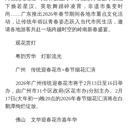
下焕若星汉。英歌舞踏碎凌霄，非遗市集变时
尚……广东推出2026年春节期间各地市重点文化活
动，让传统年俗以青春姿态跃入当代市民生活，邀
请各地游客共赴一场跨越时空的岭南新春盛宴。
观花赏灯
粤韵芳华 灯影流光
广州 传统迎春花市+春节烟花汇演
2026年广州传统迎春花市将于2月13日至16日举
办，由广州市11个区政府(区花市办)分别主办。2月
17日(大年初一)晚20点的2026年春节烟花汇演将在白
鹅潭绚烂绽放。
佛山 文华迎春花市嘉年华