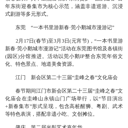
年东街迎春集市为核心示范，涵盖非遗巡游、沉浸
式剧游等多元形式。
东莞 “一本书里游新春·莞小鹅城市漫游记”
2月17日(春节)至3月3日(元宵节)，“一本书里游
新春·莞小鹅城市漫游记”活动在东莞图书馆及各镇街
(园区)分馆推进。活动以莞小鹅IP整合东莞年俗文
化、特色景点、地道美食资源。
江门 新会区第二十三届“圭峰之春”文化庙会
春节期间江门市新会区第二十三届“圭峰之春”文
化庙会在圭峰山永镇山门广场举行，以“节目演出
+新春集市”形式呈现，包含高桩醒狮、粤剧、武术
等特色表演，搭配非遗小吃、文创摊位。
肇庆 第二届光影艺术嘉年华