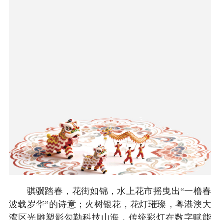
骐骥踏春，花街如锦，水上花市摇曳出“一橹春
波载岁华”的诗意；火树银花，花灯璀璨，粤港澳大
湾区光雕塑影勾勒科技山海，传统彩灯在数字赋能