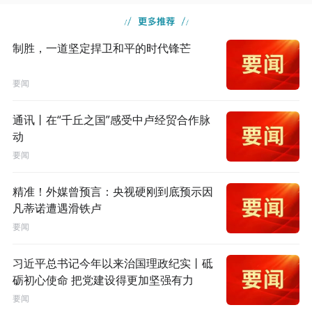
制胜，一道坚定捍卫和平的时代锋芒
要闻
通讯丨在“千丘之国”感受中卢经贸合作脉
动
要闻
精准！外媒曾预言：央视硬刚到底预示因
凡蒂诺遭遇滑铁卢
要闻
习近平总书记今年以来治国理政纪实丨砥
砺初心使命 把党建设得更加坚强有力
要闻