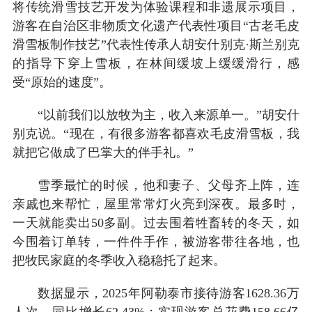
将传统滑雪技艺开发为体验课程和非遗展示项目，
游客在自治区非物质文化遗产代表性项目“古老毛皮
滑雪板制作技艺”代表性传承人胡安什别克·斯兰别克
的指导下穿上雪板，在林间缓坡上缓缓滑行，感
受“原始的速度”。
“以前我们以放牧为主，收入来源单一。”胡安什
别克说。“现在，有很多游客都喜欢毛皮滑雪板，我
就把它做成了巴掌大的伴手礼。”
雪季最忙的时候，他和妻子、父母齐上阵，连
亲戚也来帮忙，屋里常常灯火亮到深夜。最多时，
一天就能卖出50多副。过去围着牲畜转的冬天，如
今围着订单转，一件件手作，被游客带往各地，也
把牧民家庭的冬季收入稳稳托了起来。
数据显示，2025年阿勒泰市接待游客1628.36万
人次，同比增长62.43%；实现游客总花费158.66亿