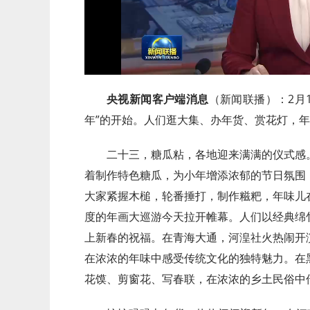
央视新闻客户端消息
（新闻联播）：2月
年”的开始。人们逛大集、办年货、赏花灯，
二十三，糖瓜粘，各地迎来满满的仪式感
着制作特色糖瓜，为小年增添浓郁的节日氛围
大家紧握木槌，轮番捶打，制作糍粑，年味儿
度的年画大巡游今天拉开帷幕。人们以经典绵
上新春的祝福。在青海大通，河湟社火热闹开
在浓浓的年味中感受传统文化的独特魅力。在
花馍、剪窗花、写春联，在浓浓的乡土民俗中