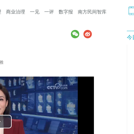
理
商业治理
一见
一评
数字报
南方民间智库
今
雅
Play