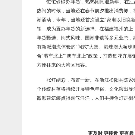
忙忙碌碌办年货，热热闹闹迎新年。在江
热闹的时候，当地还在春节前夕推出消费券，
潮涌动，今年，当地还首次设立“家电以旧换
销，成为置办年货的新选择。在福建福州的上
年货甄选、闽式风味、国潮非遗等多元业态，
有新派潮流体验的“闽式”大集。港珠澳大桥
合“港车北上”“澳车北上”政策，打造集花卉
方便往来的大湾区旅客。
张灯结彩，布置一新。在浙江松阳县陈家
个传统村落将持续开展特色年俗、文化演出等
徽派建筑装点得喜气洋洋，人们手持鱼灯走街
更及时 更接近 更有