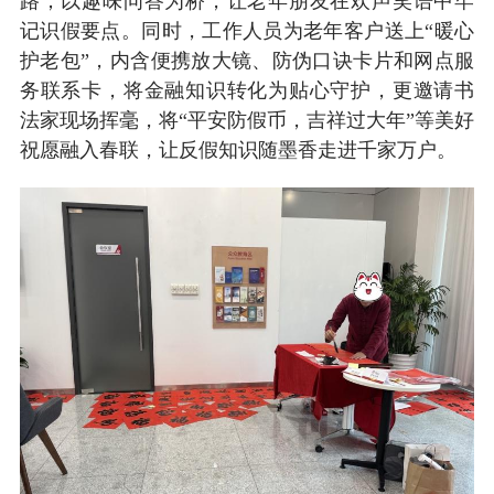
路；以趣味问答为桥，让老年朋友在欢声笑语中牢
记识假要点。同时，工作人员为老年客户送上“暖心
护老包”，内含便携放大镜、防伪口诀卡片和网点服
务联系卡，将金融知识转化为贴心守护，更邀请书
法家现场挥毫，将“平安防假币，吉祥过大年”等美好
祝愿融入春联，让反假知识随墨香走进千家万户。