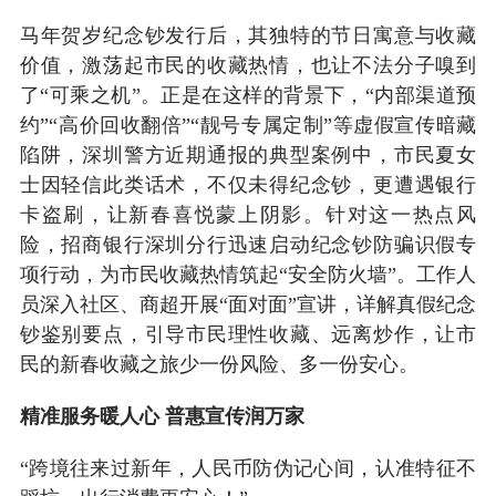
马年贺岁纪念钞发行后，其独特的节日寓意与收藏
价值，激荡起市民的收藏热情，也让不法分子嗅到
了“可乘之机”。正是在这样的背景下，“内部渠道预
约”“高价回收翻倍”“靓号专属定制”等虚假宣传暗藏
陷阱，深圳警方近期通报的典型案例中，市民夏女
士因轻信此类话术，不仅未得纪念钞，更遭遇银行
卡盗刷，让新春喜悦蒙上阴影。针对这一热点风
险，招商银行深圳分行迅速启动纪念钞防骗识假专
项行动，为市民收藏热情筑起“安全防火墙”。工作人
员深入社区、商超开展“面对面”宣讲，详解真假纪念
钞鉴别要点，引导市民理性收藏、远离炒作，让市
民的新春收藏之旅少一份风险、多一份安心。
精准服务暖人心 普惠宣传润万家
“跨境往来过新年，人民币防伪记心间，认准特征不