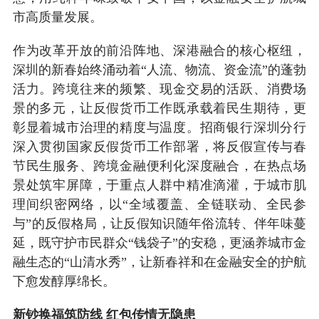
市高质量发展。
作为改革开放的前沿阵地、深港融合的核心枢纽，
深圳的新春始终涌动着“人流、物流、资金流”的蓬勃
活力。跨境往来的频繁、现金交易的活跃、消费场
景的多元，让反假货币工作既承载着民生期待，更
彰显着城市治理的精度与温度。招商银行深圳分行
深入贯彻国家反假货币工作部署，将反假宣传与春
节民生服务、跨境金融便利化深度融合，在热点场
景处筑牢屏障，于重点人群中精准滴灌，于城市肌
理间织密网络，以“全域覆盖、全链联动、全民参
与”的反假格局，让反假知识随年俗流转、伴年味蔓
延，既守护市民群众“钱袋子”的安稳，更涵养城市金
融生态的“山清水秀”，让新春祥和在金融安全的护航
下愈发醇厚绵长。
新钞换福筑防线 红包传情无隐患