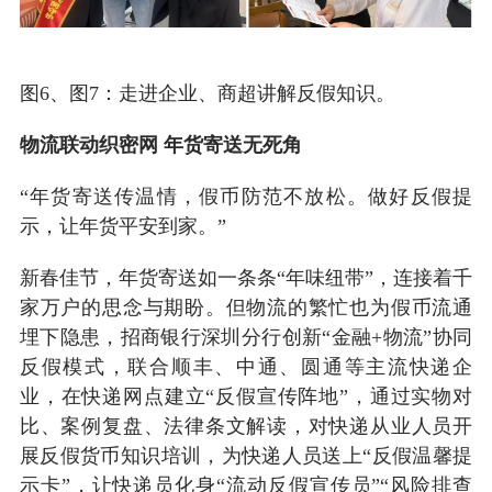
图6、图7：走进企业、商超讲解反假知识。
物流联动织密网 年货寄送无死角
“年货寄送传温情，假币防范不放松。做好反假提
示，让年货平安到家。”
新春佳节，年货寄送如一条条“年味纽带”，连接着千
家万户的思念与期盼。但物流的繁忙也为假币流通
埋下隐患，招商银行深圳分行创新“金融+物流”协同
反假模式，联合顺丰、中通、圆通等主流快递企
业，在快递网点建立“反假宣传阵地”，通过实物对
比、案例复盘、法律条文解读，对快递从业人员开
展反假货币知识培训，为快递人员送上“反假温馨提
示卡”，让快递员化身“流动反假宣传员”“风险排查