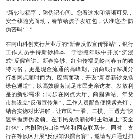
“新钞映福字，防伪记心间。您看这水印清晰可见，
安全线随光而动，春节给孩子发红包，认准这些‘防
伪密码’！”
在南山科创支行营业厅的“新春反假宣传驿站”，银行
工作人员手持新钞样本，于熙攘年味中开展“沉浸
式”反假宣讲。新春换钞、红包传福是岭南春节的独
特习俗，更是现金流通的高峰期。招商银行深圳分
行各网点顺时而为、应需而动，开设“新春新钞兑换
绿色通道”，以高效服务满足市民走亲访友、发放利
是的新钞需求；同步在网点大厅、商圈驿站、年货
市集设立“反假宣传角”，工作人员配备便携紫光灯，
结合实物对比讲解，让市民“一看、二摸、三透光”快
速掌握辨伪要领。在市民兑换新钞时主动递上“安全
红包”，内附防伪口诀书签和网点联系卡。同时，支
行在等候区开展“反假知识擂台赛”，邀请客户通过扫