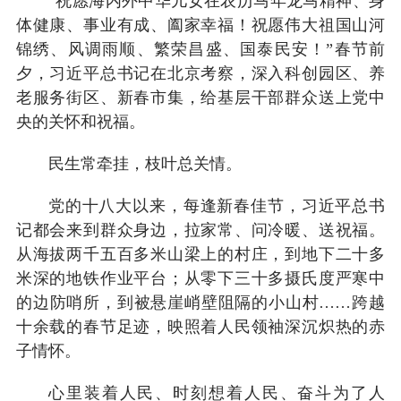
“祝愿海内外中华儿女在农历马年龙马精神、身
体健康、事业有成、阖家幸福！祝愿伟大祖国山河
锦绣、风调雨顺、繁荣昌盛、国泰民安！”春节前
夕，习近平总书记在北京考察，深入科创园区、养
老服务街区、新春市集，给基层干部群众送上党中
央的关怀和祝福。
民生常牵挂，枝叶总关情。
党的十八大以来，每逢新春佳节，习近平总书
记都会来到群众身边，拉家常、问冷暖、送祝福。
从海拔两千五百多米山梁上的村庄，到地下二十多
米深的地铁作业平台；从零下三十多摄氏度严寒中
的边防哨所，到被悬崖峭壁阻隔的小山村……跨越
十余载的春节足迹，映照着人民领袖深沉炽热的赤
子情怀。
心里装着人民、时刻想着人民、奋斗为了人