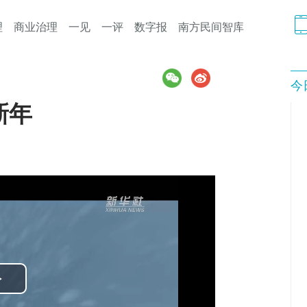
理
商业治理
一见
一评
数字报
南方民间智库
今
新年
Play