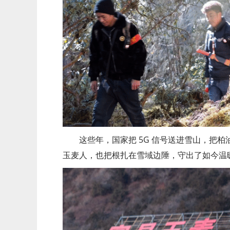
这些年，国家把 5G 信号送进雪山，把
玉麦人，也把根扎在雪域边陲，守出了如今温