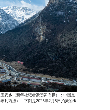
的玉麦乡（新华社记者索朗罗布摄）；中图是
普布扎西摄）；下图是2026年2月5日拍摄的玉
。