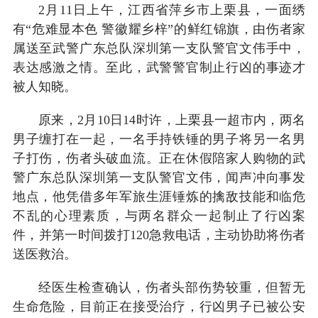
2月11日上午，江西省萍乡市上栗县，一面绣
有“危难显本色 警徽耀乡梓”的鲜红锦旗，由伤者家
属送至武警广东总队深圳第一支队警官文伟手中，
表达感激之情。至此，武警警官制止行凶的事迹才
被人知晓。
原来，2月10日14时许，上栗县一超市内，两名
男子缠打在一起，一名手持铁锤的男子将另一名男
子打伤，伤者头破血流。正在休假陪家人购物的武
警广东总队深圳第一支队警官文伟，闻声冲向事发
地点，他凭借多年军旅生涯锤炼的擒敌技能和临危
不乱的心理素质，与两名群众一起制止了行凶案
件，并第一时间拨打120急救电话，主动协助将伤者
送医救治。
经医生检查确认，伤者头部伤势较重，但暂无
生命危险，目前正在接受治疗，行凶男子已被公安