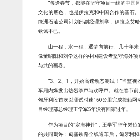
“每逢春节，都能在坚守项目一线的中国同
文化的底色，也是伊拉克和中国合作的基石。
绿洲石油公司计划部副经理刘学，伊拉克艾哈
钦佩不已。
山一程，水一程，逐梦向前行。几十年来
像董昭阳和刘学这样的中国建设者坚守海外项
与共的画卷。
“3、2、1，开始高速动态测试！”当监视
车厢内爆发出热烈掌声与欢呼声。就在春节前
匈牙利段首次以测试时速160公里完成接触
目经理部总经理王学军5年没有回家过年。
作为项目的“定海神针”，王学军坚守岗
的共同期许：匈塞铁路全线通车后，匈牙利和