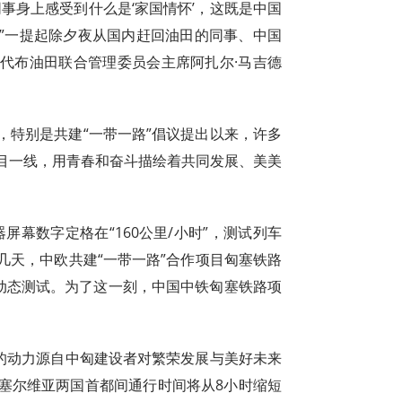
事身上感受到什么是‘家国情怀’，这既是中国
”一提起除夕夜从国内赶回油田的同事、中国
代布油田联合管理委员会主席阿扎尔·马吉德
，特别是共建“一带一路”倡议提出以来，许多
目一线，用青春和奋斗描绘着共同发展、美美
器屏幕数字定格在“160公里/小时”，测试列车
几天，中欧共建“一带一路”合作项目匈塞铁路
网动态测试。为了这一刻，中国中铁匈塞铁路项
位的动力源自中匈建设者对繁荣发展与美好未来
塞尔维亚两国首都间通行时间将从8小时缩短