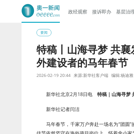
政经观察
接诉即办
基层治
奥一网
要闻
特稿丨山海寻梦 共
外建设者的马年春节
2026-02-19 20:44
来源:新华社客户端
编辑:杨迪雅
新华社北京2月18日电
特稿｜山海寻梦
新华社记者闫洁
马年春节，千家万户奔赴一场名为“团圆
佳节依然坚守在海外项目岗位上，怀着舍小家