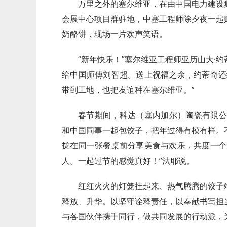
万里之外的塞尔维亚，在由中国电力建设
会展中心项目群驻地，中塞工程师除夕夜一起
奶酪饼，现场一片欢声笑语。
“新年快乐！”塞尔维亚工程师亚历山大·
给中国师傅刘智超。送上祝福之余，约蒂奇还
带到工地，也把友谊种在塞尔维亚。”
春节期间，科达（塞内加尔）陶瓷有限公
和中国同事一起包饺子，把年过得有模有样。
拢在同一张餐桌前分享美食与欢乐，共度一个
人。一起过节的感觉真好！”法耶说。
红红火火的灯笼挂起来、热气腾腾的饺子
释放、升华。以坚守诠释责任，以奉献书写担
与各国伙伴携手同行，做共同发展的行动派，为