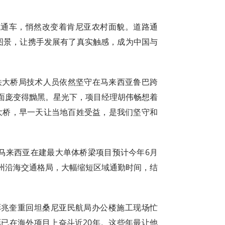
成通车，悄然改变着肯尼亚农村面貌。道路通
图景，让携手发展有了真实触感，成为中国与
中铁大桥局技术人员依然坚守在马来西亚鲁巴跨
面庞变得黝黑。星光下，项目经理胡伟畅想着
大桥，早一天让当地百姓受益，是我们坚守和
座马来西亚在建最大单体桥梁项目预计今年6月
州沿海交通格局，大幅缩短区域通勤时间，结
彭兆奎重回坦桑尼亚民航局办公楼施工现场忙
彭已在海外项目上奋斗近20年。这些年最让他