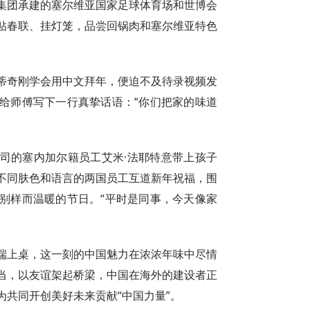
集团承建的塞尔维亚国家足球体育场和世博会
贴春联、挂灯笼，品尝回锅肉和塞尔维亚特色
约蒂奇刚学会用中文拜年，便迫不及待录视频发
给师傅写下一行真挚话语：“你们把家的味道
司的塞内加尔籍员工艾米·法耶特意带上孩子
不同肤色和语言的两国员工互道新年祝福，围
别样而温暖的节日。“平时是同事，今天像家
端上桌，这一刻的中国魅力在浓浓年味中尽情
当，以友谊架起桥梁，中国在海外的建设者正
共同开创美好未来贡献“中国力量”。