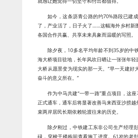
就感让她觉得一切坚守和付出都值得。
如今，这条沥青公路的约70%路段已建
了，产业活了，日子火了……这幅海外乡村新
各国合作共赢、共享未来具象而温暖的写照。
除夕夜，10多名平均年龄不到35岁的
海大桥项目驻地，长年风吹日晒让一张张年轻
大桥从愿景变为现实的那一天。“早一天建好
奋斗的意义所在。”
作为中马共建“一带一路”重点项目，这
正式通车，通车后将显著改善马来西亚沙捞越
束两岸居民长期依赖轮渡往来的历史。
除夕刚过，中铁建工东非公司生产经理
碌，穿梭于楼栋间查看施工进度。61岁的老