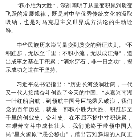
“积小胜为大胜”，深刻阐明了从量变积累到质变
飞跃的发展规律，既是对中华优秀传统文化的汲取
吸纳，也是对马克思主义世界观方法论的生动诠
释。
中华民族历来崇尚量变到质变的辩证法则。“不
积跬步，无以至千里；不积小流，无以成江海”，道
出成事之基在于积累；“滴水穿石，非一日之功”，揭
示成功之道在于坚持。
习近平总书记指出：“历史长河波澜壮阔，一代
又一代人接续奋斗创造了今天的中国。”从嘉兴南湖
一叶红船启航，到领航中国号巨轮乘风破浪，我们
党的百年历史，就是一部积小胜为大胜、积跬步至
千里的创业史、奋斗史。在不屈不挠中寸积铢累，
在艰苦奋斗中成长壮大，我们党终于带领中国人
民“星火燎原”“愚公移山”，踏出苦难辉煌的人间正