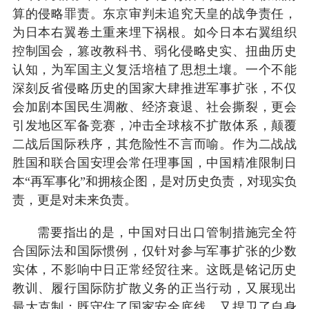
算的侵略罪责。东京审判未追究天皇的战争责任，
为日本右翼卷土重来埋下祸根。如今日本右翼组织
控制国会，篡改教科书、弱化侵略史实、扭曲历史
认知，为军国主义复活培植了思想土壤。一个不能
深刻反省侵略历史的国家大肆推进军事扩张，不仅
会加剧本国民生凋敝、经济衰退、社会撕裂，更会
引发地区军备竞赛，冲击全球核不扩散体系，颠覆
二战后国际秩序，其危险性不言而喻。作为二战战
胜国和联合国安理会常任理事国，中国精准限制日
本“再军事化”和拥核企图，是对历史负责，对现实负
责，更是对未来负责。
需要指出的是，中国对日出口管制措施完全符
合国际法和国际惯例，仅针对参与军事扩张的少数
实体，不影响中日正常经贸往来。这既是铭记历史
教训、履行国际防扩散义务的正当行动，又展现出
最大克制；既守住了国家安全底线，又捍卫了自身