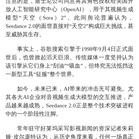
注意的是，迪士尼公司同意将其角色授权给美国开
放人工智能研究中心（OpenAI），用于其视频生成
模型“天空（Sora）2”。此间舆论普遍认为，
Seedance 2.0的面世直接对“天空2”构成巨大挑战，甚
至威胁其生存。
事实上，谷歌搜索引擎于1998年9月4日正式面
世后，也曾掀起滔天巨浪。传统媒体一度坚持认为
该引擎从它们身上“刮油”“吸血”，但终究无法抵挡这
一新型工具“征服”整个世界。
如今，未来已来，AI带来的冲击无可避免。尤
其各大AI企业对音视频生成大模型的交互推进，产
品越来越成熟，Seedance 2.0正是整个技术突破进程
中的一个阶段性注脚。
常年驻守好莱坞采写影视新闻的资深记者朱莉
娅·皮尔庞特认为，从历史角度来看，任何一场真正