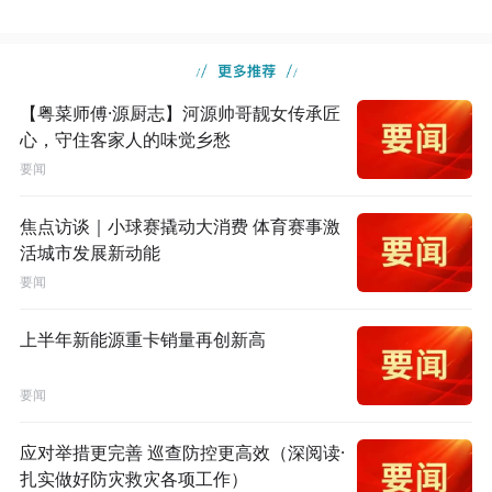
【粤菜师傅·源厨志】河源帅哥靓女传承匠
心，守住客家人的味觉乡愁
要闻
焦点访谈｜小球赛撬动大消费 体育赛事激
活城市发展新动能
要闻
上半年新能源重卡销量再创新高
要闻
应对举措更完善 巡查防控更高效（深阅读·
扎实做好防灾救灾各项工作）