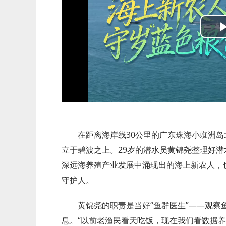
在距离海岸线30公里的广东珠海小蜘洲岛
立于碧波之上。29岁的潜水员黄锦尧整理好
深远海养殖产业发展中涌现出的海上新农人，也
守护人。
黄锦尧的职责是当好“鱼群医生”——观察
息。“以前老渔民看天吃饭，现在我们看数据养