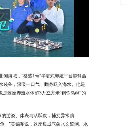
Play
Video
北侧海域，“格盛1号”半潜式养殖平台静静矗
潜水装备，深吸一口气，翻身跃入海水。他是
是这座养殖水体超3万立方米“钢铁岛屿”的
鱼的游姿、体表与活跃度，捕捉异常信
鱼。”黄锦尧说，这座集成气象水文监测、水