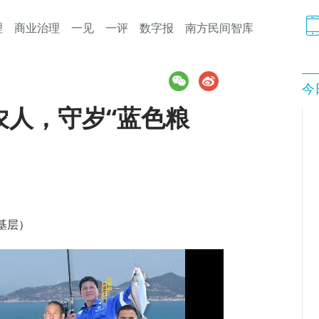
理
商业治理
一见
一评
数字报
南方民间智库
今
农人，守岁“蓝色粮
基层）