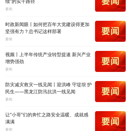
绩”的实干路径
要闻
时政新闻眼丨如何把百年大党建设得更加
坚强有力？总书记这样部署
要闻
视频丨上半年传统产业转型提速 新兴产业
增势强劲
要闻
防灾减灾救灾一线见闻丨迎洪峰 守堤坝 护
民生——黑龙江防汛抗洪一线见闻
要闻
让“小哥”们的奔忙之路安全温暖、成就感
满满
要闻