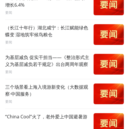
增长6.4%
要闻
（长江十年行）湖北咸宁：长江赋能绿色
蝶变 湿地筑牢候鸟粮仓
要闻
为基层减负 促实干担当——《整治形式主
义为基层减负若干规定》出台两周年观察
要闻
三个场景看上海入境游新变化（大数据观
察·中国服务）
要闻
“China Cool”火了，老外爱上中国避暑游