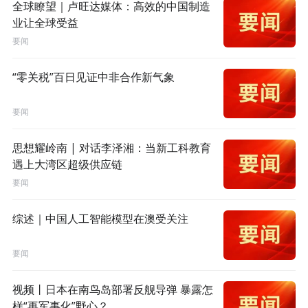
全球瞭望｜卢旺达媒体：高效的中国制造
业让全球受益
要闻
“零关税”百日见证中非合作新气象
要闻
思想耀岭南 | 对话李泽湘：当新工科教育
遇上大湾区超级供应链
要闻
综述｜中国人工智能模型在澳受关注
要闻
视频丨日本在南鸟岛部署反舰导弹 暴露怎
样“再军事化”野心？