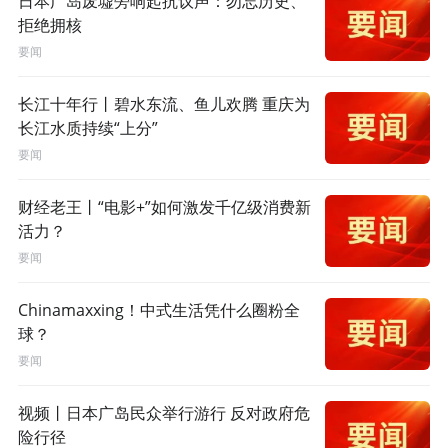
日本广岛废墟旁响起抗议声：勿忘历史、
拒绝拥核
要闻
长江十年行丨碧水东流、鱼儿欢腾 重庆为
长江水质持续“上分”
要闻
财经老王丨“电影+”如何激发千亿级消费新
活力？
要闻
Chinamaxxing！中式生活凭什么圈粉全
球？
要闻
视频丨日本广岛民众举行游行 反对政府危
险行径