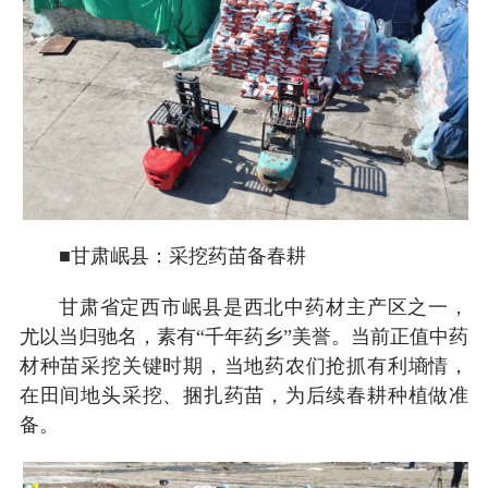
■甘肃岷县：采挖药苗备春耕
甘肃省定西市岷县是西北中药材主产区之一，
尤以当归驰名，素有“千年药乡”美誉。当前正值中药
材种苗采挖关键时期，当地药农们抢抓有利墒情，
在田间地头采挖、捆扎药苗，为后续春耕种植做准
备。