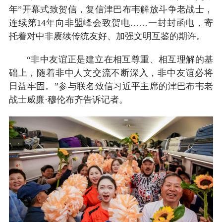
年”开幕式致贺信，复信津巴布韦解放斗争老战士，
连续第14年向非盟峰会致贺电……一封封函电，寄
托着对中非赓续传统友好、加强文明互鉴的期许。
“非中友谊正是建立在相互尊重、相互理解的基
础上，随着非中人文交流不断深入，非中友谊必将
日益牢固。”参与联名致信习近平主席的津巴布韦老
战士威廉·穆伦布齐告诉记者。