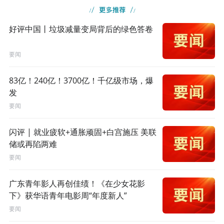
好评中国丨垃圾减量变局背后的绿色答卷
要闻
83亿！240亿！3700亿！千亿级市场，爆
发
要闻
闪评 | 就业疲软+通胀顽固+白宫施压 美联
储或再陷两难
要闻
广东青年影人再创佳绩！《在少女花影
下》获华语青年电影周“年度新人”
要闻