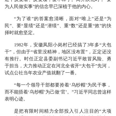
为人民做实事”的信念早已深植于他的内心。
“为了谁”的答案愈清晰，面对“唯上”还是“为
民”、要“显绩”还是“潜绩”、重“数”还是重“效”的抉
择时就愈坚定。
1982年，安徽凤阳小岗村已经搞了3年多“大包
干”，但由于“省里没精神，地区没布置”，正定还没
有推行。时任正定县委副书记习近平敢冒风险、勇
于担当，大力推动正定在河北全省开“大包干”先河，
试点公社当年农业产值就翻了一番。
“每一个领导干部都要拎着‘乌纱帽’为民干事，
而不能捂着‘乌纱帽’为己做‘官’。”习近平同志曾这样
表明心迹。
是把有限时间精力全部投入引人注目的“大项