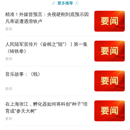
精准！外媒曾预言：央视硬刚到底预示因
凡蒂诺遭遇滑铁卢
要闻
人民陆军宣传片《奋楫之“陆”》丨第一集
《铸铁拳》
要闻
音乐故事：《戟》
要闻
在上海张江，孵化器如何将科创“种子”培
育成“参天大树”
要闻