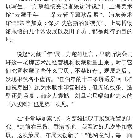
展写生。”方楚雄接受记者采访时说到，上海美术
馆“云藏千年——朵云轩库藏珍品展”、浦东美术
馆“非常毕加索：保罗·史密斯的新视角”、上海博物
馆东馆的几个常设展以及田子坊，都是此行的目的
地。
说起“云藏千年”展，方楚雄坦言，早就听说朵云
轩这一老牌艺术品经营机构收藏质量上乘，对于它
们究竟收藏了些什么宝贝，不禁好奇，观展之后，
发现果然名不虚传。“任伯年的十二条屏通景画《群
仙祝寿图》虽为木版水印复制品，但无论线条、造
型还是场景，都令人震撼。刘旦宅尺幅如此之大的
《八骏图》也是第一次见。”
在“非常毕加索”展，方楚雄惊叹于展览布置的讲
究。“之前在巴黎、香港等地，我看过好几次毕加索
展。这次策展、布展太创新了！”他留意到，每一面