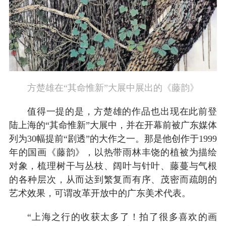
方楚雄在“其命惟新”大展中展出的《藤韵》
值得一提的是，方楚雄的作品也出现在此前登
陆上海的“其命惟新”大展中，并在开幕前被广东媒体
列为30幅提前“剧透”的大作之一。那是他创作于1999
年的国画《藤韵》，以热带雨林丰饶的植被为描绘
对象，梳理树干与丛枝、阔叶与针叶、藤蔓与气根
的各种层次，从而达到繁复而有序、茂密而疏朗的
艺术效果，可谓改革开放中的广东美术代表。
“上海之行的收获太多了！拍了很多喜欢的画