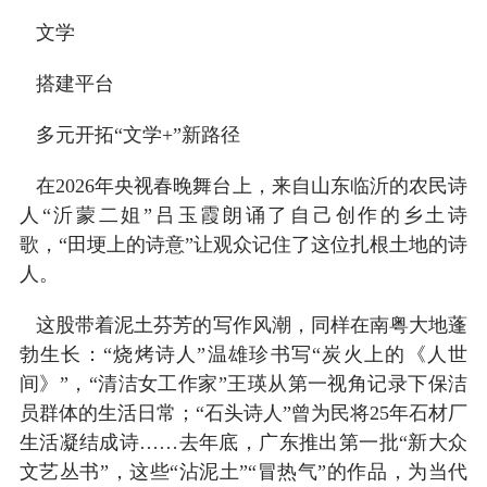
文学
搭建平台
多元开拓“文学+”新路径
在2026年央视春晚舞台上，来自山东临沂的农民诗
人“沂蒙二姐”吕玉霞朗诵了自己创作的乡土诗
歌，“田埂上的诗意”让观众记住了这位扎根土地的诗
人。‌‌
这股带着泥土芬芳的写作风潮，同样在南粤大地蓬
勃生长：“烧烤诗人”温雄珍书写“炭火上的《人世
间》”，“清洁女工作家”王瑛从第一视角记录下保洁
员群体的生活日常；“石头诗人”曾为民将25年石材厂
生活凝结成诗……去年底，广东推出第一批“新大众
文艺丛书”，这些“沾泥土”“冒热气”的作品，为当代