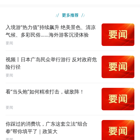
入境游“热力值”持续飙升 绝美景色、清凉
气候、多彩民俗……海外游客沉浸体验
要闻
视频丨日本广岛民众举行游行 反对政府危
险行径
要闻
看“当头炮”如何精准打击，破敌阵！
要闻
你踩过的消费坑，广东这套立法“组合
拳”帮你填平了｜政策大
要闻