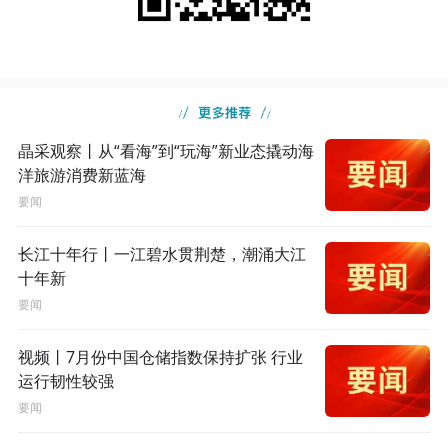
晶采观察丨从“看海”到“玩海”新业态撬动海
洋旅游消费新蓝海
要闻
长江十年行丨一江碧水贯荆楚，潮涌大江
十年新
要闻
视频丨7月份中国仓储指数保持扩张 行业
运行韧性较强
要闻