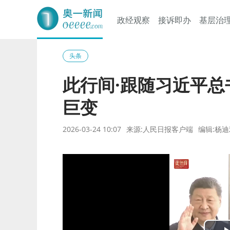
政经观察
接诉即办
基层治
奥一网
头条
此行间·跟随习近平
巨变
2026-03-24 10:07
来源:人民日报客户端
编辑:杨迪