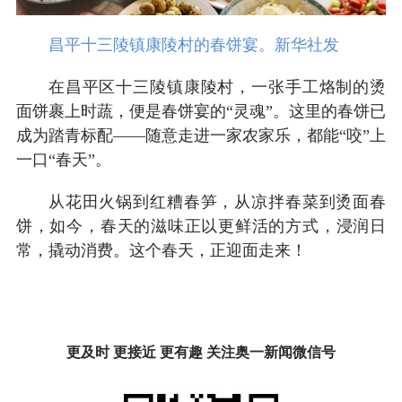
昌平十三陵镇康陵村的春饼宴。新华社发
在昌平区十三陵镇康陵村，一张手工烙制的烫
面饼裹上时蔬，便是春饼宴的“灵魂”。这里的春饼已
成为踏青标配——随意走进一家农家乐，都能“咬”上
一口“春天”。
从花田火锅到红糟春笋，从凉拌春菜到烫面春
饼，如今，春天的滋味正以更鲜活的方式，浸润日
常，撬动消费。这个春天，正迎面走来！
更及时 更接近 更有趣 关注奥一新闻微信号