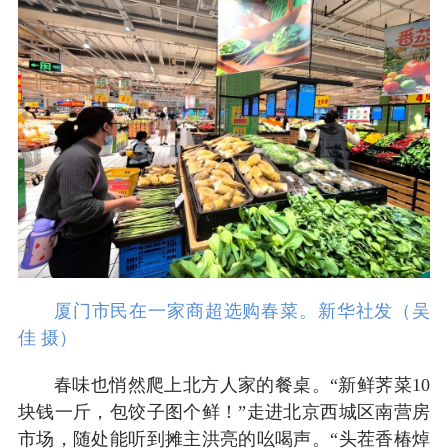
厦门市民在一家商超选购春菜。新华社发（吴
佳 摄）
春味也悄然爬上北方人家的餐桌。“新鲜荠菜10
块钱一斤，包饺子图个鲜！”走进北京西城区南营房
市场，随处能听到摊主洪亮的吆喝声。“头茬香椿焯