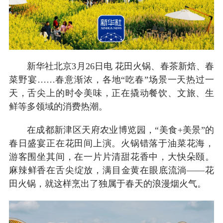
新华社北京3月26日电 花田火锅、春茶新焙、春
菜野宴……春意渐浓，各地“吃春”场景一天热过一
天，舌尖上的时令美味，正在撬动餐饮、文旅、生
鲜等多领域的消费热潮。
在成都新津区天府农业博览园，“美食+美景”的
春日盛宴正在花田间上演。火锅错落于油菜花海，
游客围坐其间，在一片片清甜花香中，大快朵颐。
麻辣鲜香在舌尖绽放，满目金黄在眼底流淌——花
田火锅，就这样烹出了独属于春天的浪漫烟火气。