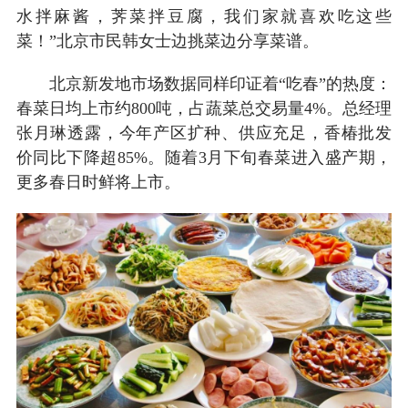
水拌麻酱，荠菜拌豆腐，我们家就喜欢吃这些
菜！”北京市民韩女士边挑菜边分享菜谱。
北京新发地市场数据同样印证着“吃春”的热度：
春菜日均上市约800吨，占蔬菜总交易量4%。总经理
张月琳透露，今年产区扩种、供应充足，香椿批发
价同比下降超85%。随着3月下旬春菜进入盛产期，
更多春日时鲜将上市。