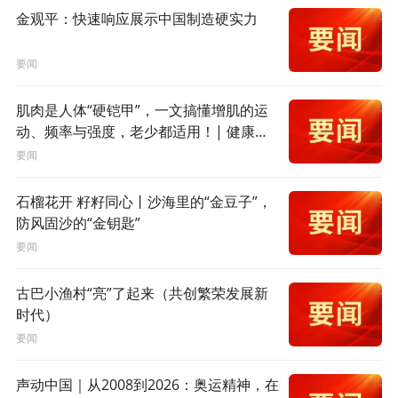
金观平：快速响应展示中国制造硬实力
要闻
肌肉是人体“硬铠甲”，一文搞懂增肌的运
动、频率与强度，老少都适用！| 健康大
家谈
要闻
石榴花开 籽籽同心丨沙海里的“金豆子”，
防风固沙的“金钥匙”
要闻
古巴小渔村“亮”了起来（共创繁荣发展新
时代）
要闻
声动中国｜从2008到2026：奥运精神，在