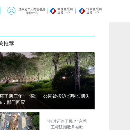
关推荐
“坏了两三年”！深圳一公园被投诉照明长期失
修，部门回应
“何时还路于民？”东莞
一工程延期数月被吐